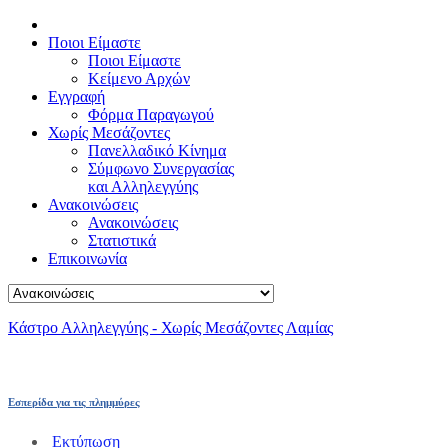
Ποιοι Είμαστε
Ποιοι Είμαστε
Κείμενο Αρχών
Εγγραφή
Φόρμα Παραγωγού
Χωρίς Μεσάζοντες
Πανελλαδικό Κίνημα
Σύμφωνο Συνεργασίας
και Αλληλεγγύης
Ανακοινώσεις
Ανακοινώσεις
Στατιστικά
Επικοινωνία
Κάστρο Αλληλεγγύης - Χωρίς Μεσάζοντες Λαμίας
Εσπερίδα για τις πλημμύρες
Εκτύπωση