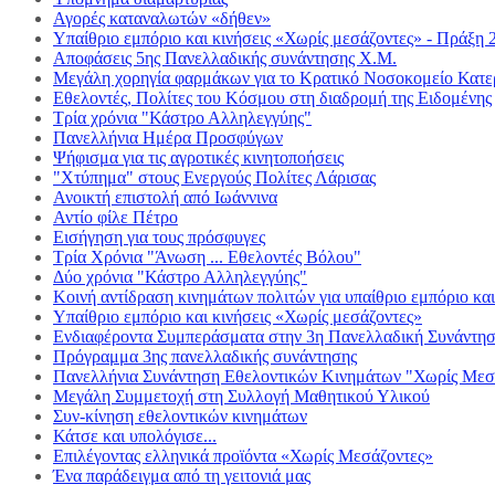
Αγορές καταναλωτών «δήθεν»
Υπαίθριο εμπόριο και κινήσεις «Χωρίς μεσάζοντες» - Πράξη 
Αποφάσεις 5ης Πανελλαδικής συνάντησης Χ.Μ.
Μεγάλη χορηγία φαρμάκων για το Κρατικό Νοσοκομείο Κατε
Εθελοντές, Πολίτες του Κόσμου στη διαδρομή της Ειδομένης
Τρία χρόνια "Κάστρο Αλληλεγγύης"
Πανελλήνια Ημέρα Προσφύγων
Ψήφισμα για τις αγροτικές κινητοποήσεις
"Χτύπημα" στους Ενεργούς Πολίτες Λάρισας
Ανοικτή επιστολή από Ιωάννινα
Αντίο φίλε Πέτρο
Εισήγηση για τους πρόσφυγες
Τρία Χρόνια "Άνωση ... Εθελοντές Βόλου"
Δύο χρόνια "Κάστρο Αλληλεγγύης"
Κοινή αντίδραση κινημάτων πολιτών για υπαίθριο εμπόριο κα
Υπαίθριο εμπόριο και κινήσεις «Χωρίς μεσάζοντες»
Ενδιαφέροντα Συμπεράσματα στην 3η Πανελλαδική Συνά
Πρόγραμμα 3ης πανελλαδικής συνάντησης
Πανελλήνια Συνάντηση Εθελοντικών Κινημάτων "Χωρίς Μεσ
Μεγάλη Συμμετοχή στη Συλλογή Μαθητικού Υλικού
Συν-κίνηση εθελοντικών κινημάτων
Κάτσε και υπολόγισε...
Επιλέγοντας ελληνικά προϊόντα «Χωρίς Μεσάζοντες»
Ένα παράδειγμα από τη γειτονιά μας