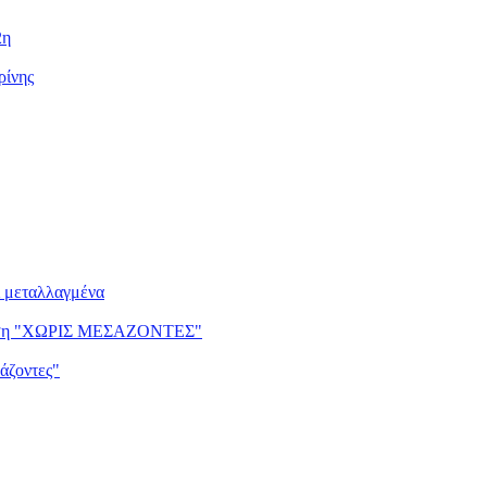
2η
ρίνης
ι μεταλλαγμένα
ντηση "ΧΩΡΙΣ ΜΕΣΑΖΟΝΤΕΣ"
άζοντες"