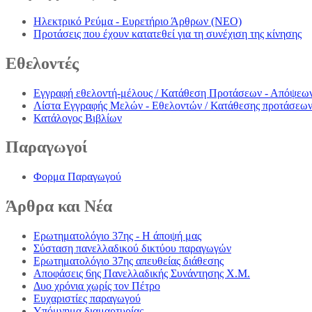
Ηλεκτρικό Ρεύμα - Ευρετήριο Άρθρων (NEO)
Προτάσεις που έχουν κατατεθεί για τη συνέχιση της κίνησης
Εθελοντές
Εγγραφή εθελοντή-μέλους / Κατάθεση Προτάσεων - Απόψεω
Λίστα Εγγραφής Μελών - Εθελοντών / Κατάθεσης προτάσεω
Κατάλογος Βιβλίων
Παραγωγοί
Φορμα Παραγωγού
Άρθρα
και Νέα
Ερωτηματολόγιο 37ης - Η άποψή μας
Σύσταση πανελλαδικού δικτύου παραγωγών
Ερωτηματολόγιο 37ης απευθείας διάθεσης
Αποφάσεις 6ης Πανελλαδικής Συνάντησης Χ.Μ.
Δυο χρόνια χωρίς τον Πέτρο
Ευχαριστίες παραγωγού
Υπόμνημα διαμαρτυρίας