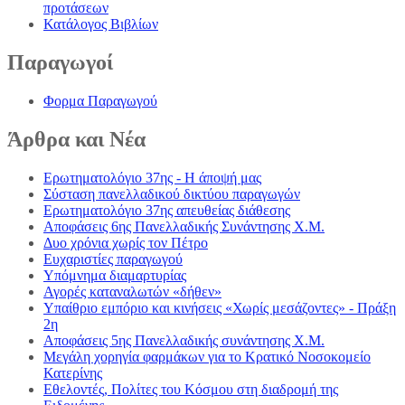
προτάσεων
Κατάλογος Βιβλίων
Παραγωγοί
Φορμα Παραγωγού
Άρθρα
και Νέα
Ερωτηματολόγιο 37ης - Η άποψή μας
Σύσταση πανελλαδικού δικτύου παραγωγών
Ερωτηματολόγιο 37ης απευθείας διάθεσης
Αποφάσεις 6ης Πανελλαδικής Συνάντησης Χ.Μ.
Δυο χρόνια χωρίς τον Πέτρο
Ευχαριστίες παραγωγού
Υπόμνημα διαμαρτυρίας
Αγορές καταναλωτών «δήθεν»
Υπαίθριο εμπόριο και κινήσεις «Χωρίς μεσάζοντες» - Πράξη
2η
Αποφάσεις 5ης Πανελλαδικής συνάντησης Χ.Μ.
Μεγάλη χορηγία φαρμάκων για το Κρατικό Νοσοκομείο
Κατερίνης
Εθελοντές, Πολίτες του Κόσμου στη διαδρομή της