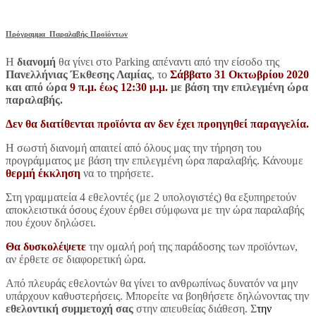
Πρόγραμμα
Παραλαβής Προϊόντων
Η
διανομή
θα γίνει στο Parking απέναντι από την είσοδο της
Πανελλήνιας Έκθεσης Λαμίας
, το
Σάββατο 31 Οκτωβρίου 2020
και από ώρα
9 π.μ. έως 12:30 μ.μ.
με βάση την επιλεγμένη ώρα
παραλαβής.
Δεν
θα διατίθενται προϊόντα αν δεν έχει προηγηθεί παραγγελία.
Η σωστή διανομή απαιτεί από όλους μας την τήρηση του
προγράμματος με βάση την επιλεγμένη ώρα παραλαβής. Κάνουμε
θερμή έκκληση
να το τηρήσετε.
Στη γραμματεία 4 εθελοντές (με 2 υπολογιστές) θα εξυπηρετούν
αποκλειστικά όσους έχουν έρθει σύμφωνα με την ώρα παραλαβής
που έχουν δηλώσει.
Θα δυσκολέψετε
την ομαλή ροή της παράδοσης των προϊόντων,
αν έρθετε σε διαφορετική ώρα.
Από πλευράς εθελοντών θα γίνει το ανθρωπίνως δυνατόν να μην
υπάρχουν καθυστερήσεις. Μπορείτε να βοηθήσετε δηλώνοντας την
εθελοντική συμμετοχή σας
στην απευθείας διάθεση. Σ
την