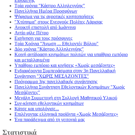
Ειδομένης
Τρία χρόνια "Κάστρο Αλληλεγγύης"
Πανελλήνια Ημέρα Προσφύγων
Ψήφισμα για τις αγροτικές κινητοποήσεις
"Χτύπημα" στους Ενεργούς Πολίτες Λάρισας
Ανοικτή επιστολή από Ιωάννινα
Αντίο φίλε Πέτρο
Εισήγηση για τους πρόσφυγες
Τρία Χρόνια "Άνωση ... Εθελοντές Βόλου"
Δύο χρόνια "Κάστρο Αλληλεγγύης"
Κοινή αντίδραση κινημάτων πολιτών για υπαίθριο εμπόριο
και μεταλλαγμένα
Υπαίθριο εμπόριο και κινήσεις «Χωρίς μεσάζοντες»
Ενδιαφέροντα Συμπεράσματα στην 3η Πανελλαδική
Συνάντηση "ΧΩΡΙΣ ΜΕΣΑΖΟΝΤΕΣ"
Πρόγραμμα 3ης πανελλαδικής συνάντησης
Πανελλήνια Συνάντηση Εθελοντικών Κινημάτων "Χωρίς
Μεσάζοντες"
Μεγάλη Συμμετοχή στη Συλλογή Μαθητικού Υλικού
Συν-κίνηση εθελοντικών κινημάτων
Κάτσε και υπολόγισε...
Επιλέγοντας ελληνικά προϊόντα «Χωρίς Μεσάζοντες»
Ένα παράδειγμα από τη γειτονιά μας
Στατιστικά