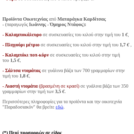
Προϊόντα Οικοτεχνίας
από
Ματαράγκα Καρδίτσας
-
(παραγωγός
Ιωάννης - Όμηρος Ντάφος
)
:
-
Καλαμποκάλευρο
σε συσκευασίες του κιλού στην τιμή του
1
€
,
-
Πληγούρι μέτριο
σε συσκευασίες του κιλού στην τιμή του
1,7
€
,
-
Καλαμπόκι ποπ-κόρν
σε συσκευασίες του κιλού στην τιμή
του
1,5
€
,
-
Σάλτσα ντομάτας
σε γυάλινα βάζα των 700 γραμμαρίων στην
τιμή του
1,8
€
,
-
Λιαστή ντομάτα
(βρασμένη σε κρασί)
σε γυάλινα βάζα των 350
γραμμαρίων στην τιμή των
3,5
€
.
Περισσότερες πληροφορίες για τα προϊόντα και την οικοτεχνία
"Παραδοσιακόν" θα βρείτε
εδώ
.
(*) Περί προσφορών σε είδος