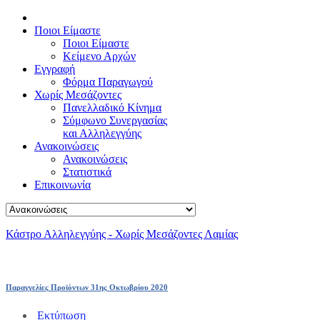
Ποιοι Είμαστε
Ποιοι Είμαστε
Κείμενο Αρχών
Εγγραφή
Φόρμα Παραγωγού
Χωρίς Μεσάζοντες
Πανελλαδικό Κίνημα
Σύμφωνο Συνεργασίας
και Αλληλεγγύης
Ανακοινώσεις
Ανακοινώσεις
Στατιστικά
Επικοινωνία
Κάστρο Αλληλεγγύης - Χωρίς Μεσάζοντες Λαμίας
Παραγγελίες Προϊόντων 31ης Οκτωβρίου 2020
Εκτύπωση