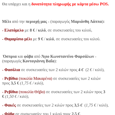
Θα υπάρχει και η
δυνατότητα πληρωμής με κάρτα μέσω POS.
Μέλι
από την
περιοχή μας -
(παραγωγός
Μαριάνθη Λάππα
)
:
- Ελατόμελο
με
8 €
/
κιλό
, σε συσκευασίες του κιλού,
- Θυμαρίσιο μέλι
με
9 €
/
κιλό
, σε συσκευασίες του κιλού.
Όσπρια
και
φάβα
από
Άγιο Κωνσταντίνο Φαρσάλ
ων
-
(
παραγωγός
Κοντογιάννη Βαΐα
)
:
-
Φασόλια
σε συσκευασίες των 2 κιλών προς
4
€
(2
€
/ κιλό),
-
Ρεβίθια
(ποκιλία Μακαρένα)
σε συσκευασίες των 2 κιλών
προς
3,5
€
(1,75
€
/ κιλό)
,
-
Ρεβίθια
(ποικιλία Θήβα)
σε συσκευασίες των 2 κιλών προς
3
€
(1,50
€
/ κιλό)
,
-
Φακές
σε συσκευασίες των 2 κιλών προς
3,5
€
(
1,75
€
/ κιλό),
-
Φάβα
σε συσκευασίες του 1 κιλού προς
2,5
€
.