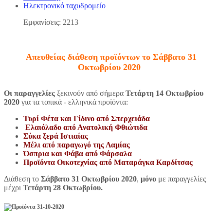
Ηλεκτρονικό ταχυδρομείο
Εμφανίσεις: 2213
Απευθείας διάθεση προϊόντων το Σάββατο 31
Οκτωβρίου 2020
Οι παραγγελίες
ξεκινούν από σήμερα
Τετάρτη 14 Οκτωβρίου
2020
για τα τοπικά - ελληνικά προϊόντα:
Τυρί Φέτα και Γίδινο από Σπερχειάδα
Ελαιόλαδο από Ανατολική Φθιώτιδα
Σύκα ξερά Ιστιαίας
Μ
έλι από παραγωγό της Λαμίας
Ό
σπρια και Φάβα από Φάρσαλα
Προϊόντα Οικοτεχνίας από Ματαράγκα Καρδίτσας
Διάθεση το
Σάββατο 31 Οκτωβρίου 2020
,
μόνο
με παραγγελίες
μέχρι
Τετάρτη
28 Οκτωβ
ρ
ίου
.