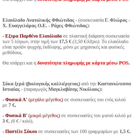
Ελαιόλαδο Ανατολικής Φθιώτιδας
-
(συσκευασία
Γ. Φλώρος -
Χ. Ευαγγελάρας Ο.Ε. - Ράχες Φθιώτιδας
):
- Εξτρα Παρθένο Ελαιόλαδο
σε πλαστική διάφανη συσκευασία
των 5 λίτρων, στην τιμή των
17,5
€
(3,50 €/λίτρο).
Το ελαιόλαδο
είναι προϊόν ψυχρής έκθλιψης, μόνο με μηχανικές και φυσικές
μεθόδους.
Θα υπάρχει και η
δυνατότητα πληρωμής με κάρτα μέσω POS.
Σύκα
ξερά (βιολογικής καλλιέργειας)
από την
Καστανιώτισσα
Ιστιαίας
- (παραγωγός
Μαγκλαβάνης Νικόλαος
)
:
- Φυσικά
Α'
(μεγάλο μέγεθος)
σε συσκευασίες του ενός κιλού
με
7 €,
- Φυσικά Β'
(μικρό μέγεθος)
σε συσκευασίες του μισού κιλού με
3 €
,
(6
€
/ κιλό)
,
- Παστέλι Σύκου
σε συσκευασίες των 100 γραμμαρίων με
1,5 €.