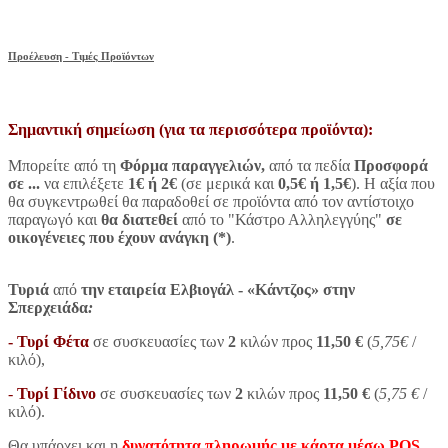
Προέλευση - Τιμές Προϊόντων
Σημαντική σημείωση (για τα περισσότερα προϊόντα):
Μπορείτε από τη
Φόρμα παραγγελιών,
από τα πεδία
Προσφορά
σε ...
να επιλέξετε
1
€
ή
2
€
(σε μερικά και
0,5
€ ή
1,5
€
). Η αξία που
θα συγκεντρωθεί θα παραδοθεί σε προϊόντα από τον αντίστοιχο
παραγωγό και
θα διατεθεί
από το "Κάστρο Αλληλεγγύης"
σε
οικογένειες που έχουν ανάγκη
(*)
.
Τυριά
από
την εταιρεία Ελβιογάλ -
«Κάντζος»
στην
Σπερχειάδα
:
- Τυρί Φέτα
σε συσκευασίες των
2
κιλών προς
11,50 €
(
5,75
€
/
κιλό),
-
Τυρί Γίδινο
σε συσκευασίες των
2
κιλών προς
11,50 €
(
5,75
€
/
κιλό).
Θα υπάρχει και η
δυνατότητα πληρωμής με κάρτα μέσω POS