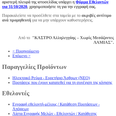
αριστερή πλευρά της ιστοσελίδας υπάρχει η
Φόρμα Εθελοντών
για 31/10/2020
, χρησιμοποιήστε τη για την εγγραφή σας.
Παρακαλείστε να προσέλθετε στα ταμεία με το
ακριβές αντίτιμο
ανά προμηθευτή
για να μην υπάρχουν καθυστερήσεις.
Από το
"ΚΑΣΤΡΟ Αλληλεγγύης – Χωρίς Μεσάζοντες
ΛΑΜΙΑΣ".
< Προηγούμενο
Επόμενο >
Παραγγελίες
Προϊόντων
Ηλεκτρικό Ρεύμα - Ευρετήριο Άρθρων (NEO)
Προτάσεις που έχουν κατατεθεί για τη συνέχιση της κίνησης
Εθελοντές
Εγγραφή εθελοντή-μέλους / Κατάθεση Προτάσεων -
Απόψεων
Λίστα Εγγραφής Μελών - Εθελοντών / Κατάθεσης