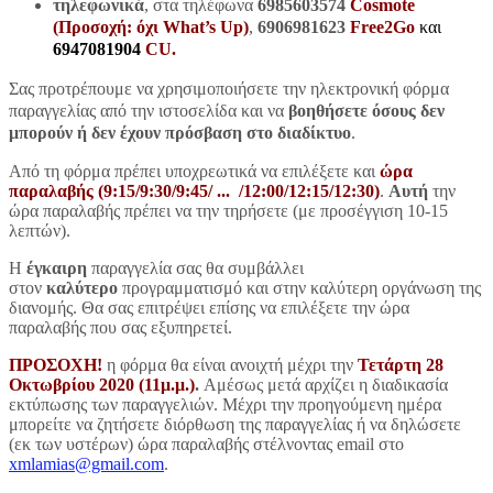
τηλεφωνικά
, στα τηλέφωνα
6985603574
Cosmote
(Προσοχή: όχι What’s Up)
,
6906981623
Free2Go
και
6947081904
CU
.
Σας προτρέπουμε να χρησιμοποιήσετε την ηλεκτρονική φόρμα
παραγγελίας από την ιστοσελίδα και να
βοηθήσετε όσους δεν
μπορούν ή δεν έχουν πρόσβαση στο διαδίκτυο
.
Από τη φόρμα πρέπει υποχρεωτικά να επιλέξετε και
ώρα
παραλαβής (9:15/9:30/9:45/ ... /12:00/12:15/12:30)
.
Αυτή
την
ώρα παραλαβής πρέπει να την τηρήσετε (με προσέγγιση 10-15
λεπτών).
Η
έγκαιρη
παραγγελία σας θα συμβάλλει
στον
καλύτερο
προγραμματισμό και στην καλύτερη οργάνωση της
διανομής. Θα σας επιτρέψει επίσης να επιλέξετε την ώρα
παραλαβής που σας εξυπηρετεί.
ΠΡΟΣΟΧΗ!
η φόρμα θα είναι ανοιχτή μέχρι την
Τετάρτη
28
Οκτωβρίου 2020 (11μ.μ.)
.
Αμέσως μετά αρχίζει η διαδικασία
εκτύπωσης των παραγγελιών. Μέχρι την προηγούμενη ημέρα
μπορείτε να ζητήσετε διόρθωση της παραγγελίας ή να δηλώσετε
(εκ των υστέρων) ώρα παραλαβής στέλνοντας email στο
xmlamias@gmail.com
.