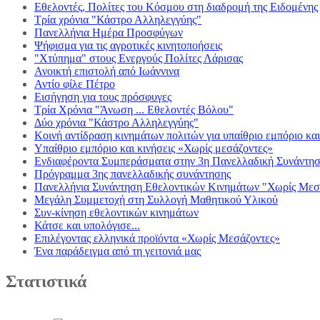
Εθελοντές, Πολίτες του Κόσμου στη διαδρομή της Ειδομένης
Τρία χρόνια "Κάστρο Αλληλεγγύης"
Πανελλήνια Ημέρα Προσφύγων
Ψήφισμα για τις αγροτικές κινητοποήσεις
"Χτύπημα" στους Ενεργούς Πολίτες Λάρισας
Ανοικτή επιστολή από Ιωάννινα
Αντίο φίλε Πέτρο
Εισήγηση για τους πρόσφυγες
Τρία Χρόνια "Άνωση ... Εθελοντές Βόλου"
Δύο χρόνια "Κάστρο Αλληλεγγύης"
Κοινή αντίδραση κινημάτων πολιτών για υπαίθριο εμπόριο κα
Υπαίθριο εμπόριο και κινήσεις «Χωρίς μεσάζοντες»
Ενδιαφέροντα Συμπεράσματα στην 3η Πανελλαδική Συνά
Πρόγραμμα 3ης πανελλαδικής συνάντησης
Πανελλήνια Συνάντηση Εθελοντικών Κινημάτων "Χωρίς Μεσ
Μεγάλη Συμμετοχή στη Συλλογή Μαθητικού Υλικού
Συν-κίνηση εθελοντικών κινημάτων
Κάτσε και υπολόγισε...
Επιλέγοντας ελληνικά προϊόντα «Χωρίς Μεσάζοντες»
Ένα παράδειγμα από τη γειτονιά μας
Στατιστικά