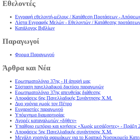
Εθελοντές
Εγγραφή εθελοντή-μέλους / Κατάθεση Προτάσεων - Απόψεω
Λίστα Εγγραφής Μελών - Εθελοντών / Κατάθεσης προτάσεω
Κατάλογος Βιβλίων
Παραγωγοί
Φορμα Παραγωγού
Άρθρα
και Νέα
Ερωτηματολόγιο 37ης - Η άποψή μας
Σύσταση πανελλαδικού δικτύου παραγωγών
Ερωτηματολόγιο 37ης απευθείας διάθεσης
Αποφάσεις 6ης Πανελλαδικής Συνάντησης Χ.Μ.
Δυο χρόνια χωρίς τον Πέτρο
Ευχαριστίες παραγωγού
Υπόμνημα διαμαρτυρίας
Αγορές καταναλωτών «δήθεν»
Υπαίθριο εμπόριο και κινήσεις «Χωρίς μεσάζοντες» - Πράξη 
Αποφάσεις 5ης Πανελλαδικής συνάντησης Χ.Μ.
Μεγάλη χορηγία φαρμάκων για το Κρατικό Νοσοκομείο Κατε