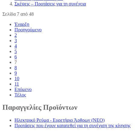
Σκέψεις – Προτάσεις για τη συνέχεια
Σελίδα 7 από 48
Έναρξη
Προηγούμενο
2
3
4
5
6
7
8
9
10
11
Επόμενο
Τέλος
Παραγγελίες
Προϊόντων
Ηλεκτρικό Ρεύμα - Ευρετήριο Άρθρων (NEO)
Προτάσεις που έχουν κατατεθεί για τη συνέχιση της κίνησης