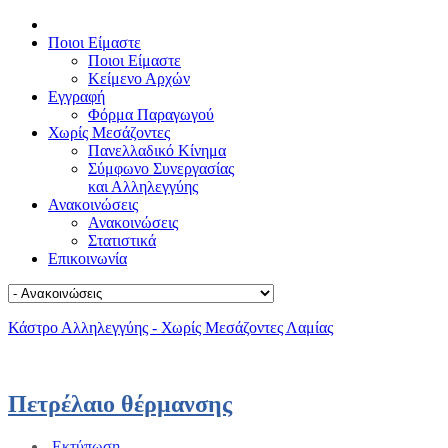
Ποιοι Είμαστε
Ποιοι Είμαστε
Κείμενο Αρχών
Εγγραφή
Φόρμα Παραγωγού
Χωρίς Μεσάζοντες
Πανελλαδικό Κίνημα
Σύμφωνο Συνεργασίας
και Αλληλεγγύης
Ανακοινώσεις
Ανακοινώσεις
Στατιστικά
Επικοινωνία
Κάστρο Αλληλεγγύης - Χωρίς Μεσάζοντες Λαμίας
Πετρέλαιο θέρμανσης
Εκτύπωση