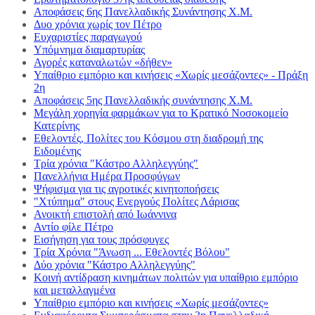
Αποφάσεις 6ης Πανελλαδικής Συνάντησης Χ.Μ.
Δυο χρόνια χωρίς τον Πέτρο
Ευχαριστίες παραγωγού
Υπόμνημα διαμαρτυρίας
Αγορές καταναλωτών «δήθεν»
Υπαίθριο εμπόριο και κινήσεις «Χωρίς μεσάζοντες» - Πράξη
2η
Αποφάσεις 5ης Πανελλαδικής συνάντησης Χ.Μ.
Μεγάλη χορηγία φαρμάκων για το Κρατικό Νοσοκομείο
Κατερίνης
Εθελοντές, Πολίτες του Κόσμου στη διαδρομή της
Ειδομένης
Τρία χρόνια "Κάστρο Αλληλεγγύης"
Πανελλήνια Ημέρα Προσφύγων
Ψήφισμα για τις αγροτικές κινητοποήσεις
"Χτύπημα" στους Ενεργούς Πολίτες Λάρισας
Ανοικτή επιστολή από Ιωάννινα
Αντίο φίλε Πέτρο
Εισήγηση για τους πρόσφυγες
Τρία Χρόνια "Άνωση ... Εθελοντές Βόλου"
Δύο χρόνια "Κάστρο Αλληλεγγύης"
Κοινή αντίδραση κινημάτων πολιτών για υπαίθριο εμπόριο
και μεταλλαγμένα
Υπαίθριο εμπόριο και κινήσεις «Χωρίς μεσάζοντες»