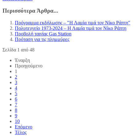
Περισσότερα Άρθρα...
Πρόγραμμα εκδήλωσης – "Η Λαμία τιμά τον Νίκο Ράπτη"
Πολυτεχνείο 1973-2024 – Η Λαμία τιμά τον Νίκο Ράπτη
Προβολή ταινίας Gas Station
Πρόταση για τις πλημμύρες
Σελίδα 1 από 48
Έναρξη
Προηγούμενο
1
2
3
4
5
6
7
8
9
10
Επόμενο
Τέλος