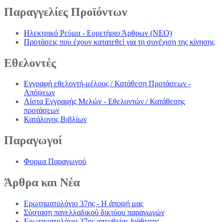
Παραγγελίες
Προϊόντων
Ηλεκτρικό Ρεύμα - Ευρετήριο Άρθρων (NEO)
Προτάσεις που έχουν κατατεθεί για τη συνέχιση της κίνησης
Εθελοντές
Εγγραφή εθελοντή-μέλους / Κατάθεση Προτάσεων -
Απόψεων
Λίστα Εγγραφής Μελών - Εθελοντών / Κατάθεσης
προτάσεων
Κατάλογος Βιβλίων
Παραγωγοί
Φορμα Παραγωγού
Άρθρα
και Νέα
Ερωτηματολόγιο 37ης - Η άποψή μας
Σύσταση πανελλαδικού δικτύου παραγωγών
Ερωτηματολόγιο 37ης απευθείας διάθεσης