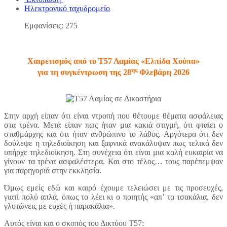
Ηλεκτρονικό ταχυδρομείο
Εμφανίσεις: 275
Χαιρετισμός από το Τ57 Λαμίας «Ελπίδα Χούπα»
ης
για τη συγκέντρωση της 28
Φλεβάρη 2026
Στην αρχή είπαν ότι είναι ντροπή που θέτουμε θέματα ασφάλειας
στα τρένα. Μετά είπαν πως ήταν μια κακιά στιγμή, ότι φταίει ο
σταθμάρχης και ότι ήταν ανθρώπινο το λάθος. Αργότερα ότι δεν
δούλεψε η τηλεδιοίκηση και ξαφνικά ανακάλυψαν πως τελικά δεν
υπήρχε τηλεδιοίκηση. Στη συνέχεια ότι είναι μια καλή ευκαιρία να
γίνουν τα τρένα ασφαλέστερα. Και στο τέλος… τους παρέπεμψαν
για παρηγοριά στην εκκλησία.
Όμως εμείς εδώ και καιρό έχουμε τελειώσει με τις προσευχές,
γιατί πολύ απλά, όπως το λέει κι ο ποιητής «απ’ τα τσακάλια, δεν
γλυτώνεις με ευχές ή παρακάλια».
Αυτός είναι και ο σκοπός του Δικτύου Τ57: