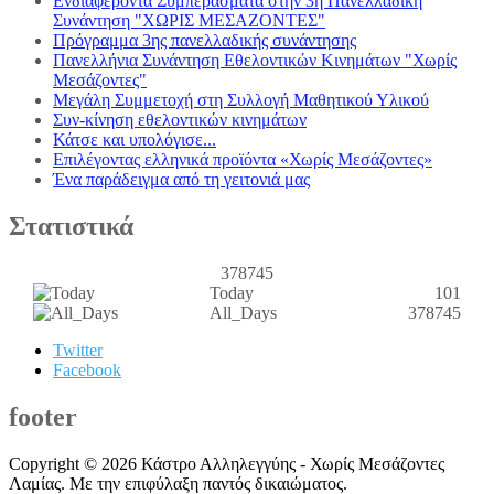
Ενδιαφέροντα Συμπεράσματα στην 3η Πανελλαδική
Συνάντηση "ΧΩΡΙΣ ΜΕΣΑΖΟΝΤΕΣ"
Πρόγραμμα 3ης πανελλαδικής συνάντησης
Πανελλήνια Συνάντηση Εθελοντικών Κινημάτων "Χωρίς
Μεσάζοντες"
Μεγάλη Συμμετοχή στη Συλλογή Μαθητικού Υλικού
Συν-κίνηση εθελοντικών κινημάτων
Κάτσε και υπολόγισε...
Επιλέγοντας ελληνικά προϊόντα «Χωρίς Μεσάζοντες»
Ένα παράδειγμα από τη γειτονιά μας
Στατιστικά
378745
Today
101
All_Days
378745
Twitter
Facebook
footer
Copyright © 2026 Κάστρο Αλληλεγγύης - Χωρίς Μεσάζοντες
Λαμίας. Με την επιφύλαξη παντός δικαιώματος.