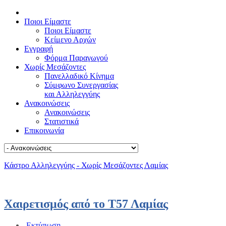
Ποιοι Είμαστε
Ποιοι Είμαστε
Κείμενο Αρχών
Εγγραφή
Φόρμα Παραγωγού
Χωρίς Μεσάζοντες
Πανελλαδικό Κίνημα
Σύμφωνο Συνεργασίας
και Αλληλεγγύης
Ανακοινώσεις
Ανακοινώσεις
Στατιστικά
Επικοινωνία
Κάστρο Αλληλεγγύης - Χωρίς Μεσάζοντες Λαμίας
Χαιρετισμός από το Τ57 Λαμίας
Εκτύπωση