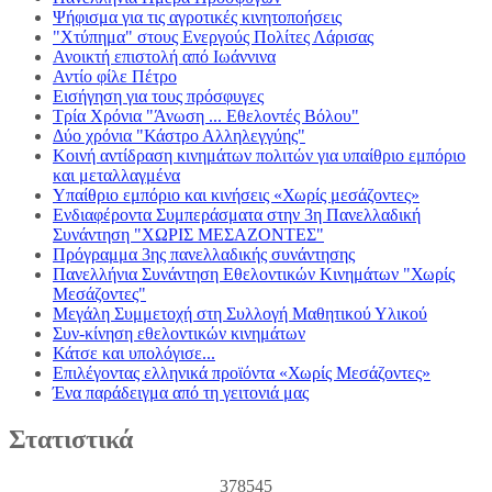
Ψήφισμα για τις αγροτικές κινητοποήσεις
"Χτύπημα" στους Ενεργούς Πολίτες Λάρισας
Ανοικτή επιστολή από Ιωάννινα
Αντίο φίλε Πέτρο
Εισήγηση για τους πρόσφυγες
Τρία Χρόνια "Άνωση ... Εθελοντές Βόλου"
Δύο χρόνια "Κάστρο Αλληλεγγύης"
Κοινή αντίδραση κινημάτων πολιτών για υπαίθριο εμπόριο
και μεταλλαγμένα
Υπαίθριο εμπόριο και κινήσεις «Χωρίς μεσάζοντες»
Ενδιαφέροντα Συμπεράσματα στην 3η Πανελλαδική
Συνάντηση "ΧΩΡΙΣ ΜΕΣΑΖΟΝΤΕΣ"
Πρόγραμμα 3ης πανελλαδικής συνάντησης
Πανελλήνια Συνάντηση Εθελοντικών Κινημάτων "Χωρίς
Μεσάζοντες"
Μεγάλη Συμμετοχή στη Συλλογή Μαθητικού Υλικού
Συν-κίνηση εθελοντικών κινημάτων
Κάτσε και υπολόγισε...
Επιλέγοντας ελληνικά προϊόντα «Χωρίς Μεσάζοντες»
Ένα παράδειγμα από τη γειτονιά μας
Στατιστικά
378545