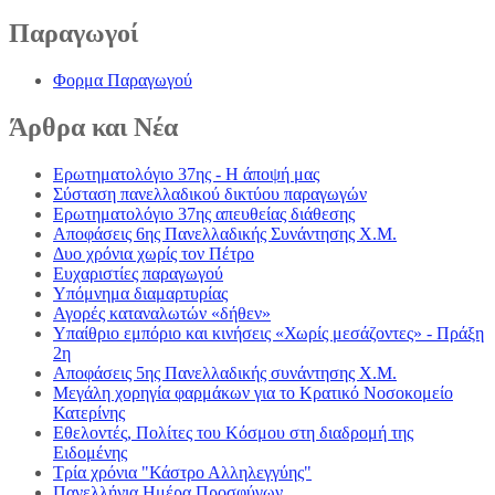
Παραγωγοί
Φορμα Παραγωγού
Άρθρα
και Νέα
Ερωτηματολόγιο 37ης - Η άποψή μας
Σύσταση πανελλαδικού δικτύου παραγωγών
Ερωτηματολόγιο 37ης απευθείας διάθεσης
Αποφάσεις 6ης Πανελλαδικής Συνάντησης Χ.Μ.
Δυο χρόνια χωρίς τον Πέτρο
Ευχαριστίες παραγωγού
Υπόμνημα διαμαρτυρίας
Αγορές καταναλωτών «δήθεν»
Υπαίθριο εμπόριο και κινήσεις «Χωρίς μεσάζοντες» - Πράξη
2η
Αποφάσεις 5ης Πανελλαδικής συνάντησης Χ.Μ.
Μεγάλη χορηγία φαρμάκων για το Κρατικό Νοσοκομείο
Κατερίνης
Εθελοντές, Πολίτες του Κόσμου στη διαδρομή της
Ειδομένης
Τρία χρόνια "Κάστρο Αλληλεγγύης"
Πανελλήνια Ημέρα Προσφύγων