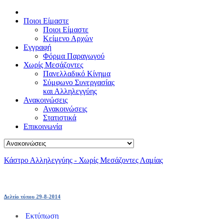
Ποιοι Είμαστε
Ποιοι Είμαστε
Κείμενο Αρχών
Εγγραφή
Φόρμα Παραγωγού
Χωρίς Μεσάζοντες
Πανελλαδικό Κίνημα
Σύμφωνο Συνεργασίας
και Αλληλεγγύης
Ανακοινώσεις
Ανακοινώσεις
Στατιστικά
Επικοινωνία
Κάστρο Αλληλεγγύης - Χωρίς Μεσάζοντες Λαμίας
Δελτίο τύπου 29-8-2014
Εκτύπωση