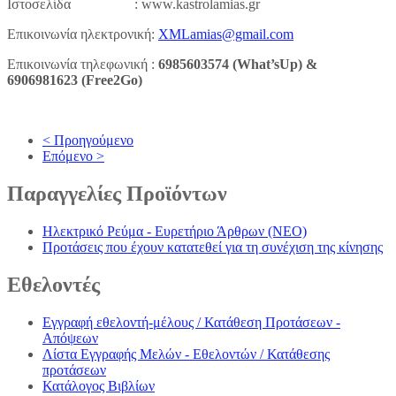
Ιστοσελίδα : www.kastrolamias.gr
Επικοινωνία ηλεκτρονική:
XMLamias@gmail.com
Επικοινωνία τηλεφωνική :
6985603574 (
What
’
s
Up
) &
6906981623 (
Free
2
Go
)
< Προηγούμενο
Επόμενο >
Παραγγελίες
Προϊόντων
Ηλεκτρικό Ρεύμα - Ευρετήριο Άρθρων (NEO)
Προτάσεις που έχουν κατατεθεί για τη συνέχιση της κίνησης
Εθελοντές
Εγγραφή εθελοντή-μέλους / Κατάθεση Προτάσεων -
Απόψεων
Λίστα Εγγραφής Μελών - Εθελοντών / Κατάθεσης
προτάσεων
Κατάλογος Βιβλίων