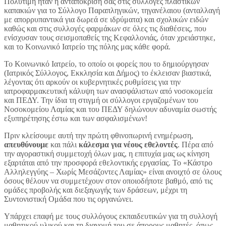
Πολύτιμη ήταν η ανταπόκριση σας στις συλλογές πλαστικών
καπακιών για το Σύλλογο Παραπληγικών, τηγανέλαιου (ανταλλαγή
με απορρυπαντικά για δωρεά σε ιδρύματα) και σχολικών ειδών
καθώς και στις συλλογές φαρμάκων σε όλες τις διαθέσεις, που
ενίσχυσαν τους σεισμοπαθείς της Κεφαλλονιάς, όταν χρειάστηκε,
και το Κοινωνικό Ιατρείο της πόλης μας κάθε φορά.
Το Κοινωνικό Ιατρείο, το οποίο οι φορείς που το δημιούργησαν
(Ιατρικός Σύλλογος, Εκκλησία και Δήμος) το έκλεισαν βιαστικά,
λέγοντας ότι αρκούν οι κυβερνητικές ρυθμίσεις για την
ιατροφαρμακευτική κάλυψη των ανασφάλιστων από νοσοκομεία
και ΠΕΔΥ. Την ίδια τη στιγμή οι σύλλογοι εργαζομένων του
Νοσοκομείου Λαμίας και του ΠΕΔΥ δηλώνουν αδυναμία σωστής
εξυπηρέτησης έστω και των ασφαλισμένων!
Πριν κλείσουμε αυτή την πρώτη φθινοπωρινή ενημέρωση,
απευθύνουμε
και πάλι
κάλεσμα για νέους εθελοντές
. Πέρα από
την αγοραστική συμμετοχή όλων μας, η επιτυχία μας ως κίνηση
εξαρτάται από την προσφορά εθελοντικής εργασίας. Το «Κάστρο
Αλληλεγγύης – Χωρίς Μεσάζοντες Λαμίας» είναι ανοιχτό σε όλους
όσους θέλουν να συμμετέχουν στον οποιοδήποτε βαθμό, από τις
ομάδες προβολής και διεξαγωγής των δράσεων, μέχρι τη
Συντονιστική Ομάδα που τις οργανώνει.
Υπάρχει επαφή με τους συλλόγους εκπαιδευτικών για τη συλλογή
μαθητικού υλικού και τη διανομή του σε άπορους μαθητές, όπως