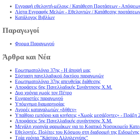
Εγγραφή εθελοντή-μέλους / Κατάθεση Προτάσεων - Απόψεω
Λίστα Εγγραφής Μελών - Εθελοντών / Κατάθεσης προτάσεω
Κατάλογος Βιβλίων
Παραγωγοί
Φορμα Παραγωγού
Άρθρα
και Νέα
Ερωτηματολόγιο 37ης - Η άποψή μας
Σύσταση πανελλαδικού δικτύου παραγωγών
Ερωτηματολόγιο 37ης απευθείας διάθεσης
Αποφάσεις 6ης Πανελλαδικής Συνάντησης Χ.Μ.
Δυο χρόνια χωρίς τον Πέτρο
Ευχαριστίες παραγωγού
Υπόμνημα διαμαρτυρίας
Αγορές καταναλωτών «δήθεν»
Υπαίθριο εμπόριο και κινήσεις «Χωρίς μεσάζοντες» - Πράξη 
Αποφάσεις 5ης Πανελλαδικής συνάντησης Χ.Μ.
Μεγάλη χορηγία φαρμάκων για το Κρατικό Νοσοκομείο Κατε
Εθελοντές, Πολίτες του Κόσμου στη διαδρομή της Ειδομένης
Τρία χρόνια "Κάστρο Αλληλεγγύης"