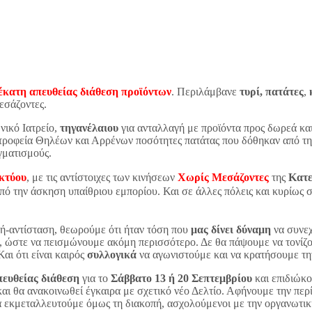
κατη απευθείας διάθεση προϊόντων
. Περιλάμβανε
τυρί
,
πατάτες
,
Μεσάζοντες.
νικό Ιατρείο,
τηγανέλαιου
για ανταλλαγή με προϊόντα προς δωρεά κα
τροφεία Θηλέων και Αρρένων ποσότητες πατάτας που δόθηκαν από τη
γματισμούς.
κτύου
, με τις αντίστοιχες των κινήσεων
Χωρίς Μεσάζοντες
της
Κατε
ό την άσκηση υπαίθριου εμπορίου. Και σε άλλες πόλεις και κυρίως σ
ή-αντίσταση, θεωρούμε ότι ήταν τόση που
μας δίνει δύναμη
να συνεχ
, ώστε να πεισμώνουμε ακόμη περισσότερο. Δε θα πάψουμε να τονίζο
 Και ότι είναι καιρός
συλλογικά
να αγωνιστούμε και να κρατήσουμε την
πευθείας διάθεση
για το
Σάββατο 13 ή 20 Σεπτεμβρίου
και επιδιώκ
και θα ανακοινωθεί έγκαιρα με σχετικό νέο Δελτίο. Αφήνουμε την περ
Θα εκμεταλλευτούμε όμως τη διακοπή, ασχολούμενοι με την οργανωτικ