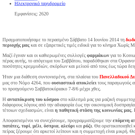
Ηλεκτρονικό ταχυδρομείο
Εμφανίσεις: 2620
Πραγματοποιήσαμε το περασμένο Σάββατο 14 Ιουνίου 2014 τη
δωδέ
περιοχής μας
και σε εξαιρετικές τιμές ειδικά για το κίνημα Χωρίς 
Μαζί έγιναν και οι καθιερωμένες συλλογές
φαρμάκων
για το Κοινω
πέρας αυτής, το απόγευμα του Σαββάτου, παραδόθηκαν στα Ορφανο
ποσότητες κρεμμυδιών, σκόρδων και μελιού από τους έως τώρα δει
Ήταν μια διάθεση συντονισμένη, στα πλαίσια του
Πανελλαδικού Δι
μας στο Νόμο 4264, που
ουσιαστικά αποκλείει
τους παραγωγούς απ
το προηγούμενο Σαββατοκύριακο 7-8/6 μέχρι χθες.
Η
ανταπόκριση του κόσμου
στο κάλεσμά μας για μαζική συμμετοχ
διάφορους λόγους από την αδιαφορία έως την οικονομική δυσπραγία
τέτοιων σχεδιασμών, είναι
η παθητική στάση της κοινωνίας μας
.
Αποφασισμένοι να συνεχίσουμε, προγραμματίζουμε την
επόμενη α
πατάτες, τυρί
,
μέλι
,
όσπρια
,
αλεύρι
και
ρύζι
. Θα οριστικοποιηθεί 
πείρας ξέρουμε ότι αρκετοί λείπουν και η συμμετοχή είναι μικρή. 