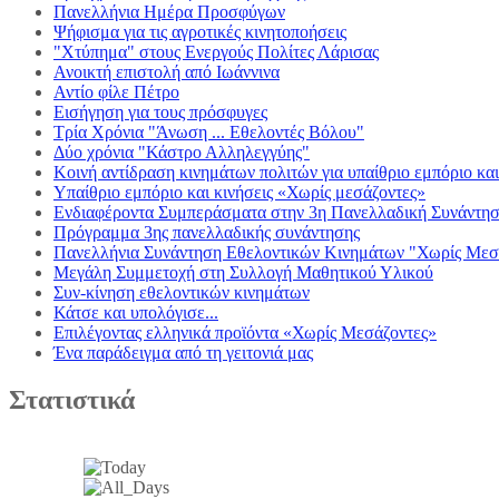
Πανελλήνια Ημέρα Προσφύγων
Ψήφισμα για τις αγροτικές κινητοποήσεις
"Χτύπημα" στους Ενεργούς Πολίτες Λάρισας
Ανοικτή επιστολή από Ιωάννινα
Αντίο φίλε Πέτρο
Εισήγηση για τους πρόσφυγες
Τρία Χρόνια "Άνωση ... Εθελοντές Βόλου"
Δύο χρόνια "Κάστρο Αλληλεγγύης"
Κοινή αντίδραση κινημάτων πολιτών για υπαίθριο εμπόριο κα
Υπαίθριο εμπόριο και κινήσεις «Χωρίς μεσάζοντες»
Ενδιαφέροντα Συμπεράσματα στην 3η Πανελλαδική Συνά
Πρόγραμμα 3ης πανελλαδικής συνάντησης
Πανελλήνια Συνάντηση Εθελοντικών Κινημάτων "Χωρίς Μεσ
Μεγάλη Συμμετοχή στη Συλλογή Μαθητικού Υλικού
Συν-κίνηση εθελοντικών κινημάτων
Κάτσε και υπολόγισε...
Επιλέγοντας ελληνικά προϊόντα «Χωρίς Μεσάζοντες»
Ένα παράδειγμα από τη γειτονιά μας
Στατιστικά