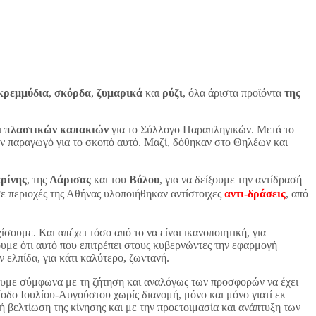
κρεμμύδια
,
σκόρδα
,
ζυμαρικά
και
ρύζι
, όλα άριστα προϊόντα
της
ι
πλαστικών καπακιών
για το Σύλλογο Παραπληγικών. Μετά το
ν παραγωγό για το σκοπό αυτό. Μαζί, δόθηκαν στο Θηλέων και
ρίνης
, της
Λάρισας
και του
Βόλου
, για να δείξουμε την αντίδρασή
ε περιοχές της Αθήνας υλοποιήθηκαν αντίστοιχες
αντι-δράσεις
, από
ίσουμε. Και απέχει τόσο από το να είναι ικανοποιητική, για
υμε ότι αυτό που επιτρέπει στους κυβερνώντες την εφαρμογή
 ελπίδα, για κάτι καλύτερο, ζωντανή.
ουμε σύμφωνα με τη ζήτηση και αναλόγως των προσφορών να έχει
ίοδο Ιουλίου-Αυγούστου χωρίς διανομή, μόνο και μόνο γιατί εκ
ή βελτίωση της κίνησης και με την προετοιμασία και ανάπτυξη των