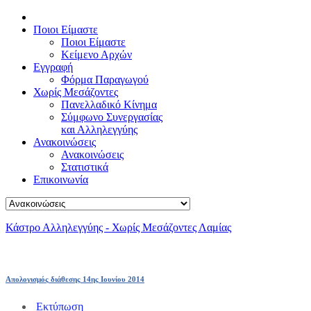
Ποιοι Είμαστε
Ποιοι Είμαστε
Κείμενο Αρχών
Εγγραφή
Φόρμα Παραγωγού
Χωρίς Μεσάζοντες
Πανελλαδικό Κίνημα
Σύμφωνο Συνεργασίας
και Αλληλεγγύης
Ανακοινώσεις
Ανακοινώσεις
Στατιστικά
Επικοινωνία
Κάστρο Αλληλεγγύης - Χωρίς Μεσάζοντες Λαμίας
Απολογισμός διάθεσης 14ης Ιουνίου 2014
Εκτύπωση