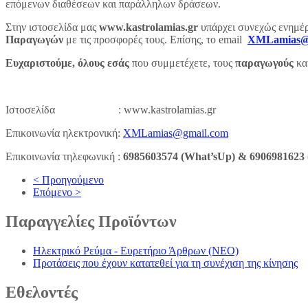
επόμενων διαθέσεων και παράλληλων δράσεων.
Στην ιστοσελίδα μας
www.kastrolamias.gr
υπάρχει συνεχώς ενημέρω
Παραγωγών
με τις προσφορές τους. Επίσης, το email
XMLamias@
Ευχαριστούμε
,
όλους εσάς
που συμμετέχετε, τους
παραγωγούς
και
Ιστοσελίδα : www.kastrolamias.gr
Επικοινωνία ηλεκτρονική:
XMLamias@gmail.com
Επικοινωνία τηλεφωνική :
6985603574 (
What
’
s
Up
) & 6906981623 
< Προηγούμενο
Επόμενο >
Παραγγελίες
Προϊόντων
Ηλεκτρικό Ρεύμα - Ευρετήριο Άρθρων (NEO)
Προτάσεις που έχουν κατατεθεί για τη συνέχιση της κίνησης
Εθελοντές