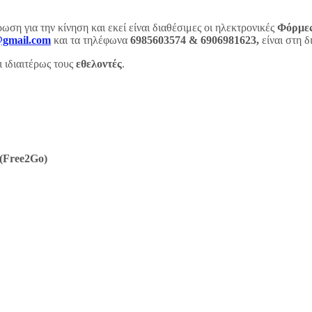
ση για την κίνηση και εκεί είναι διαθέσιμες οι ηλεκτρονικές
Φόρμε
gmail.com
και τα τηλέφωνα
6985603574
& 6906981623,
είναι στη 
 ιδιαιτέρως τους
εθελοντές
.
(
Free
2
Go
)