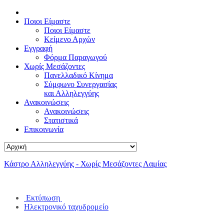
Ποιοι Είμαστε
Ποιοι Είμαστε
Κείμενο Αρχών
Εγγραφή
Φόρμα Παραγωγού
Χωρίς Μεσάζοντες
Πανελλαδικό Κίνημα
Σύμφωνο Συνεργασίας
και Αλληλεγγύης
Ανακοινώσεις
Ανακοινώσεις
Στατιστικά
Επικοινωνία
Κάστρο Αλληλεγγύης - Χωρίς Μεσάζοντες Λαμίας
Εκτύπωση
Ηλεκτρονικό ταχυδρομείο