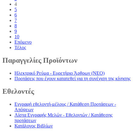
4
5
6
7
8
9
10
Επόμενο
Τέλος
Παραγγελίες
Προϊόντων
Ηλεκτρικό Ρεύμα - Ευρετήριο Άρθρων (NEO)
Προτάσεις που έχουν κατατεθεί για τη συνέχιση της κίνησης
Εθελοντές
Εγγραφή εθελοντή-μέλους / Κατάθεση Προτάσεων -
Απόψεων
Λίστα Εγγραφής Μελών - Εθελοντών / Κατάθεσης
προτάσεων
Κατάλογος Βιβλίων