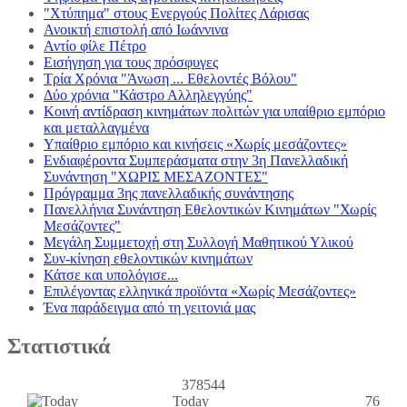
"Χτύπημα" στους Ενεργούς Πολίτες Λάρισας
Ανοικτή επιστολή από Ιωάννινα
Αντίο φίλε Πέτρο
Εισήγηση για τους πρόσφυγες
Τρία Χρόνια "Άνωση ... Εθελοντές Βόλου"
Δύο χρόνια "Κάστρο Αλληλεγγύης"
Κοινή αντίδραση κινημάτων πολιτών για υπαίθριο εμπόριο
και μεταλλαγμένα
Υπαίθριο εμπόριο και κινήσεις «Χωρίς μεσάζοντες»
Ενδιαφέροντα Συμπεράσματα στην 3η Πανελλαδική
Συνάντηση "ΧΩΡΙΣ ΜΕΣΑΖΟΝΤΕΣ"
Πρόγραμμα 3ης πανελλαδικής συνάντησης
Πανελλήνια Συνάντηση Εθελοντικών Κινημάτων "Χωρίς
Μεσάζοντες"
Μεγάλη Συμμετοχή στη Συλλογή Μαθητικού Υλικού
Συν-κίνηση εθελοντικών κινημάτων
Κάτσε και υπολόγισε...
Επιλέγοντας ελληνικά προϊόντα «Χωρίς Μεσάζοντες»
Ένα παράδειγμα από τη γειτονιά μας
Στατιστικά
378544
Today
76