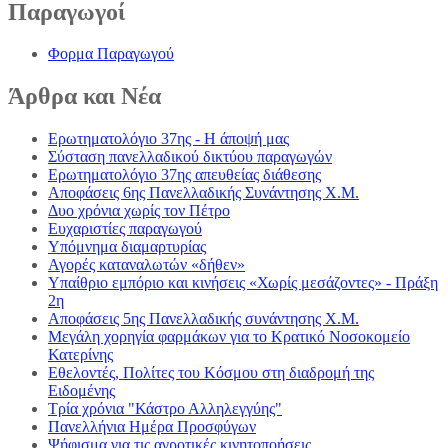
Παραγωγοί
Φορμα Παραγωγού
Άρθρα
και Νέα
Ερωτηματολόγιο 37ης - Η άποψή μας
Σύσταση πανελλαδικού δικτύου παραγωγών
Ερωτηματολόγιο 37ης απευθείας διάθεσης
Αποφάσεις 6ης Πανελλαδικής Συνάντησης Χ.Μ.
Δυο χρόνια χωρίς τον Πέτρο
Ευχαριστίες παραγωγού
Υπόμνημα διαμαρτυρίας
Αγορές καταναλωτών «δήθεν»
Υπαίθριο εμπόριο και κινήσεις «Χωρίς μεσάζοντες» - Πράξη
2η
Αποφάσεις 5ης Πανελλαδικής συνάντησης Χ.Μ.
Μεγάλη χορηγία φαρμάκων για το Κρατικό Νοσοκομείο
Κατερίνης
Εθελοντές, Πολίτες του Κόσμου στη διαδρομή της
Ειδομένης
Τρία χρόνια "Κάστρο Αλληλεγγύης"
Πανελλήνια Ημέρα Προσφύγων
Ψήφισμα για τις αγροτικές κινητοποήσεις