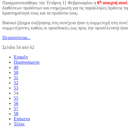
η
Πραγματοποιήθηκε την Τετάρτη 11 Φεβρουαρίου η
8
ανοιχτή συν
διαθέσεων προϊόντων και ενημέρωση για τις παράλληλες δράσεις τη
δραστηριότητά τους και τα προϊόντα τους.
Βασικό ζήτημα συζήτησης στη συνέχεια ήταν η συμμετοχή στη συνέ
συμμετέχοντες καθώς οι προσδοκίες (ως προς την προσέλευση) ήτα
Περισσότερα...
Σελίδα 54 από 62
Έναρξη
Προηγούμενο
49
50
51
52
53
54
55
56
57
58
Επόμενο
Τέλος