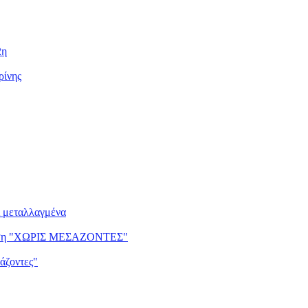
2η
ρίνης
ι μεταλλαγμένα
ντηση "ΧΩΡΙΣ ΜΕΣΑΖΟΝΤΕΣ"
άζοντες"