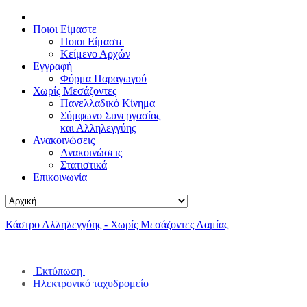
Ποιοι Είμαστε
Ποιοι Είμαστε
Κείμενο Αρχών
Εγγραφή
Φόρμα Παραγωγού
Χωρίς Μεσάζοντες
Πανελλαδικό Κίνημα
Σύμφωνο Συνεργασίας
και Αλληλεγγύης
Ανακοινώσεις
Ανακοινώσεις
Στατιστικά
Επικοινωνία
Κάστρο Αλληλεγγύης - Χωρίς Μεσάζοντες Λαμίας
Εκτύπωση
Ηλεκτρονικό ταχυδρομείο