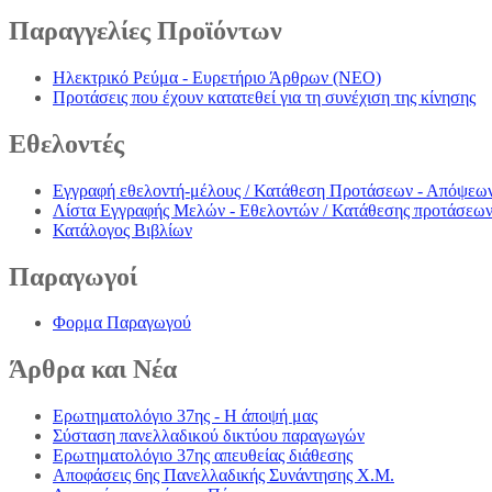
Παραγγελίες
Προϊόντων
Ηλεκτρικό Ρεύμα - Ευρετήριο Άρθρων (NEO)
Προτάσεις που έχουν κατατεθεί για τη συνέχιση της κίνησης
Εθελοντές
Εγγραφή εθελοντή-μέλους / Κατάθεση Προτάσεων - Απόψεω
Λίστα Εγγραφής Μελών - Εθελοντών / Κατάθεσης προτάσεω
Κατάλογος Βιβλίων
Παραγωγοί
Φορμα Παραγωγού
Άρθρα
και Νέα
Ερωτηματολόγιο 37ης - Η άποψή μας
Σύσταση πανελλαδικού δικτύου παραγωγών
Ερωτηματολόγιο 37ης απευθείας διάθεσης
Αποφάσεις 6ης Πανελλαδικής Συνάντησης Χ.Μ.