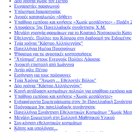
Δυο χρόνια χωρίς τον Πέτρο
Ευχαριστίες παραγωγού
Υπόμνημα διαμαρτυρίας
Αγορές καταναλωτών «δήθεν»
Υπαίθριο εμπόριο και κινήσεις «Χωρίς μεσάζοντες» - Πράξη 
Αποφάσεις 5ης Πανελλαδικής συνάντησης Χ.Μ.
Μεγάλη χορηγία φαρμάκων για το Κρατικό Νοσοκομείο Κατε
Εθελοντές, Πολίτες του Κόσμου στη διαδρομή της Ειδομένης
Τρία χρόνια "Κάστρο Αλληλεγγύης"
Πανελλήνια Ημέρα Προσφύγων
Ψήφισμα για τις αγροτικές κινητοποήσεις
"Χτύπημα" στους Ενεργούς Πολίτες Λάρισας
Ανοικτή επιστολή από Ιωάννινα
Αντίο φίλε Πέτρο
Εισήγηση για τους πρόσφυγες
Τρία Χρόνια "Άνωση ... Εθελοντές Βόλου"
Δύο χρόνια "Κάστρο Αλληλεγγύης"
Κοινή αντίδραση κινημάτων πολιτών για υπαίθριο εμπόριο κα
Υπαίθριο εμπόριο και κινήσεις «Χωρίς μεσάζοντες»
Ενδιαφέροντα Συμπεράσματα στην 3η Πανελλαδική Συνά
Πρόγραμμα 3ης πανελλαδικής συνάντησης
Πανελλήνια Συνάντηση Εθελοντικών Κινημάτων "Χωρίς Μεσ
Μεγάλη Συμμετοχή στη Συλλογή Μαθητικού Υλικού
Συν-κίνηση εθελοντικών κινημάτων
Κάτσε και υπολόγισε...