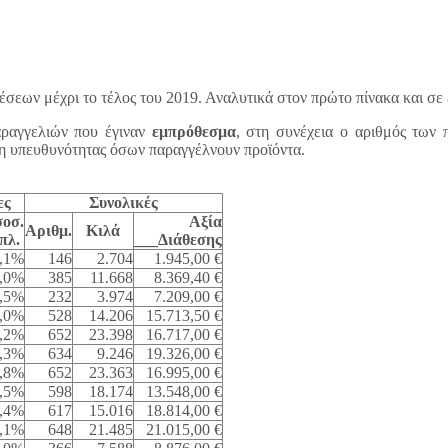
θέσεων μέχρι το τέλος του 2019. Αναλυτικά στον
πρώτο πίνακα και σε
αραγγελιών που έγιναν
εμπρόθεσμα
, στη συνέχεια
ο αριθμός των π
ιξη υπευθυνότητας όσων παραγγέλνουν προϊόντα.
ες
Συνολικές
οσ.
Αξία
Αριθμ.
Κιλά
πλ.
___Διάθεσης
,1%
146
2.704
1.945,00 €
,0%
385
11.668
8.369,40 €
,5%
232
3.974
7.209,00 €
,0%
528
14.206
15.713,50 €
,2%
652
23.398
16.717,00 €
,3%
634
9.246
19.326,00 €
,8%
652
23.363
16.995,00 €
,5%
598
18.174
13.548,00 €
,4%
617
15.016
18.814,00 €
,1%
648
21.485
21.015,00 €