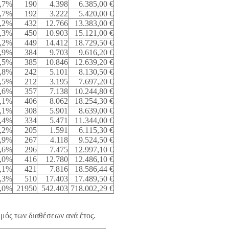
,7%
190
4.398
6.385,00 €
,7%
192
3.222
5.420,00 €
,2%
432
12.766
13.383,00 €
,3%
450
10.903
15.121,00 €
,2%
449
14.412
18.729,50 €
,9%
384
9.703
9.616,20 €
,5%
385
10.846
12.639,20 €
,8%
242
5.101
8.130,50 €
,5%
212
3.195
7.697,20 €
,6%
357
7.138
10.244,80 €
,1%
406
8.062
18.254,30 €
,1%
308
5.901
8.639,00 €
,4%
334
5.471
11.344,00 €
,2%
205
1.591
6.115,30 €
,9%
267
4.118
9.524,50 €
,6%
296
7.475
12.997,10 €
,0%
416
12.780
12.486,10 €
,1%
421
7.816
18.586,44 €
,3%
510
17.403
17.489,50 €
,0%
21950
542.403
718.002,29 €
ιθμός των διαθέσεων ανά έτος.