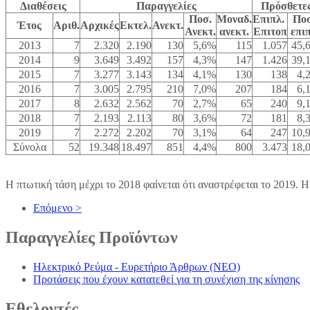
Διαθέσεις
Παραγγελίες
Πρόσθετε
Ποσ.
Μοναδ.
Επιπλ.
Ποσ
Έτος
Αριθ.
Αρχικές
Εκτελ.
Ανεκτ.
Ανεκτ.
ανεκτ.
Επιτοπ
επι
2013
7
2.320
2.190
130
5,6%
115
1.057
45,
2014
9
3.649
3.492
157
4,3%
147
1.426
39,
2015
7
3.277
3.143
134
4,1%
130
138
4,
2016
7
3.005
2.795
210
7,0%
207
184
6,
2017
8
2.632
2.562
70
2,7%
65
240
9,
2018
7
2.193
2.113
80
3,6%
72
181
8,
2019
7
2.272
2.202
70
3,1%
64
247
10,
Σύνολα
52
19.348
18.497
851
4,4%
800
3.473
18,
Η πτωτική τάση μέχρι το 2018 φαίνεται ότι αναστρέφεται το 2019. Η
Επόμενο >
Παραγγελίες
Προϊόντων
Ηλεκτρικό Ρεύμα - Ευρετήριο Άρθρων (NEO)
Προτάσεις που έχουν κατατεθεί για τη συνέχιση της κίνησης
Εθελοντές