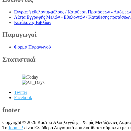
Εγγραφή εθελοντή-μέλους / Κατάθεση Προτάσεων - Απόψεω
Λίστα Εγγραφής Μελών - Εθελοντών / Κατάθεσης προτάσεω
Κατάλογος Βιβλίων
Παραγωγοί
Φορμα Παραγωγού
Στατιστικά
Twitter
Facebook
footer
Copyright © 2026 Κάστρο Αλληλεγγύης - Χωρίς Μεσάζοντες Λαμίας
Το
Joomla!
είναι Ελεύθερο Λογισμικό που διατίθεται σύμφωνα με τ