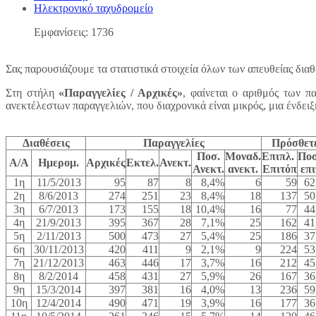
Ηλεκτρονικό ταχυδρομείο
Εμφανίσεις: 1736
Σας παρουσιάζουμε τα στατιστικά στοιχεία όλων των απευθείας δια
Στη στήλη
«Παραγγελίες / Αρχικές»
, φαίνεται ο αριθμός των π
ανεκτέλεστων παραγγελιών, που διαχρονικά είναι μικρός, μια ένδε
Διαθέσεις
Παραγγελίες
Πρόσθετ
Ποσ.
Μοναδ.
Επιπλ.
Ποσ
Α/Α
Ημερομ.
Αρχικές
Εκτελ.
Ανεκτ.
Ανεκτ.
ανεκτ.
Επιτόπ
επι
1η
11/5/2013
95
87
8
8,4%
6
59
62
2η
8/6/2013
274
251
23
8,4%
18
137
50
3η
6/7/2013
173
155
18
10,4%
16
77
44
4η
21/9/2013
395
367
28
7,1%
25
162
41
5η
2/11/2013
500
473
27
5,4%
25
186
37
6η
30/11/2013
420
411
9
2,1%
9
224
53
7η
21/12/2013
463
446
17
3,7%
16
212
45
8η
8/2/2014
458
431
27
5,9%
26
167
36
9η
15/3/2014
397
381
16
4,0%
13
236
59
10η
12/4/2014
490
471
19
3,9%
16
177
36