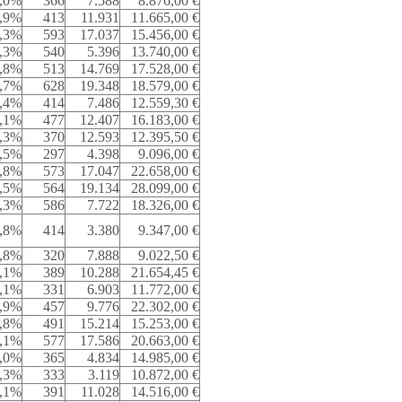
,0%
366
7.588
8.876,00 €
,9%
413
11.931
11.665,00 €
,3%
593
17.037
15.456,00 €
,3%
540
5.396
13.740,00 €
,8%
513
14.769
17.528,00 €
,7%
628
19.348
18.579,00 €
,4%
414
7.486
12.559,30 €
,1%
477
12.407
16.183,00 €
,3%
370
12.593
12.395,50 €
,5%
297
4.398
9.096,00 €
,8%
573
17.047
22.658,00 €
,5%
564
19.134
28.099,00 €
,3%
586
7.722
18.326,00 €
,8%
414
3.380
9.347,00 €
,8%
320
7.888
9.022,50 €
,1%
389
10.288
21.654,45 €
,1%
331
6.903
11.772,00 €
,9%
457
9.776
22.302,00 €
,8%
491
15.214
15.253,00 €
,1%
577
17.586
20.663,00 €
,0%
365
4.834
14.985,00 €
,3%
333
3.119
10.872,00 €
,1%
391
11.028
14.516,00 €