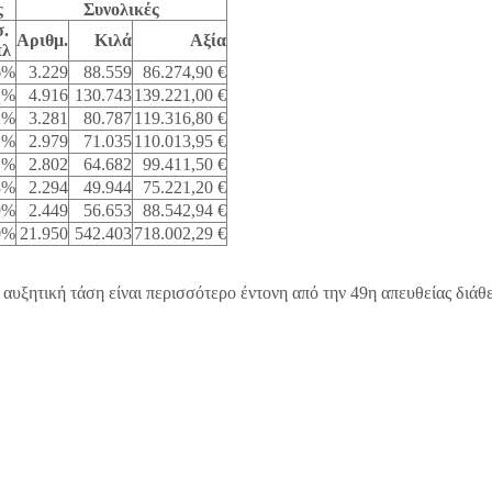
ς
Συνολικές
.
Αριθμ.
Κιλά
Αξία
πλ
6%
3.229
88.559
86.274,90 €
1%
4.916
130.743
139.221,00 €
2%
3.281
80.787
119.316,80 €
1%
2.979
71.035
110.013,95 €
1%
2.802
64.682
99.411,50 €
3%
2.294
49.944
75.221,20 €
9%
2.449
56.653
88.542,94 €
0%
21.950
542.403
718.002,29 €
 αυξητική τάση είναι περισσότερο έντονη από την 49η απευθείας διάθ