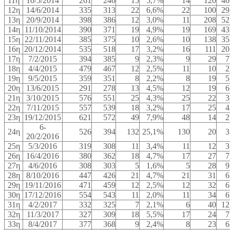
11η
10/5/2014
261
246
15
5,7%
14
120
46
12η
14/6/2014
335
313
22
6,6%
22
100
29
13η
20/9/2014
398
386
12
3,0%
11
208
52
14η
11/10/2014
390
371
19
4,9%
19
169
43
15η
22/11/2014
385
375
10
2,6%
10
138
35
16η
20/12/2014
535
518
17
3,2%
16
111
20
17η
7/2/2015
394
385
9
2,3%
9
29
7
18η
4/4/2015
479
467
12
2,5%
11
10
2
19η
9/5/2015
359
351
8
2,2%
8
19
5
20η
13/6/2015
291
278
13
4,5%
12
19
6
21η
3/10/2015
576
551
25
4,3%
25
22
3
22η
7/11/2015
557
539
18
3,2%
17
25
4
23η
19/12/2015
621
572
49
7,9%
48
14
2
6-
24η
526
394
132
25,1%
130
20
3
20/2/2016
25η
5/3/2016
319
308
11
3,4%
11
12
3
26η
16/4/2016
380
362
18
4,7%
17
27
7
27η
4/6/2016
308
303
5
1,6%
5
28
9
28η
8/10/2016
447
426
21
4,7%
21
31
6
29η
19/11/2016
471
459
12
2,5%
12
32
6
30η
17/12/2016
554
543
11
2,0%
11
34
6
31η
4/2/2017
332
325
7
2,1%
6
40
12
32η
11/3/2017
327
309
18
5,5%
17
24
7
33η
8/4/2017
377
368
9
2,4%
8
23
6