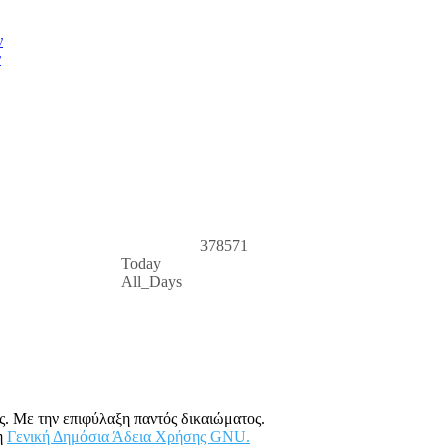
ν
ν
378571
Today
All_Days
. Με την επιφύλαξη παντός δικαιώματος.
η
Γενική Δημόσια Άδεια Χρήσης GNU.