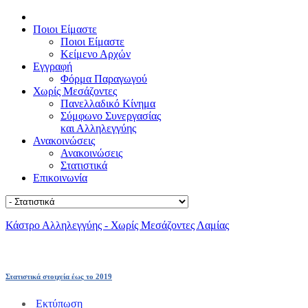
Ποιοι Είμαστε
Ποιοι Είμαστε
Κείμενο Αρχών
Εγγραφή
Φόρμα Παραγωγού
Χωρίς Μεσάζοντες
Πανελλαδικό Κίνημα
Σύμφωνο Συνεργασίας
και Αλληλεγγύης
Ανακοινώσεις
Ανακοινώσεις
Στατιστικά
Επικοινωνία
Κάστρο Αλληλεγγύης - Χωρίς Μεσάζοντες Λαμίας
Στατιστικά στοιχεία έως το 2019
Εκτύπωση