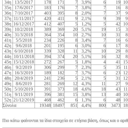
34η
13/5/2017
178
171
7
3,9%
6
19
10
35η
17/6/2017
183
176
7
3,8%
7
16
8
36η
7/10/2017
403
395
8
2,0%
7
37
9
37η
11/11/2017
420
411
9
2,1%
9
39
9
38η
16/12/2017
412
407
5
1,2%
5
42
10
39η
10/2/2018
389
369
20
5,1%
19
15
3
40η
31/3/2018
364
354
10
2,7%
10
31
8
41η
5/5/2018
234
226
8
3,4%
7
16
6
42η
9/6/2018
201
195
6
3,0%
6
17
8
43η
6/10/2018
339
328
11
3,2%
10
29
8
44η
10/11/2018
394
374
20
5,1%
16
32
8
45η
15/12/2018
272
267
5
1,8%
4
41
15
46η
9/2/2019
306
299
7
2,3%
5
35
11
47η
16/3/2019
189
182
7
3,7%
6
23
12
48η
20/4/2019
241
236
5
2,1%
5
31
12
49η
8/6/2019
281
269
12
4,3%
11
27
9
50η
5/10/2019
391
373
18
4,6%
18
43
11
51η
9/11/2019
396
381
15
3,8%
13
40
10
52η
21/12/2019
468
462
6
1,3%
6
48
10
Σύνολα
19348
18497
851
4,4%
800
3473
18
Πιο κάτω φαίνονται τα ίδια στοιχεία σε ετήσια βάση, όπως και ο αρ